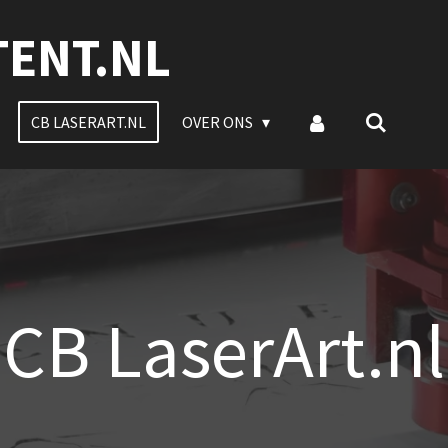
TENT.NL
CB LASERART.NL
OVER ONS
CB LaserArt.nl