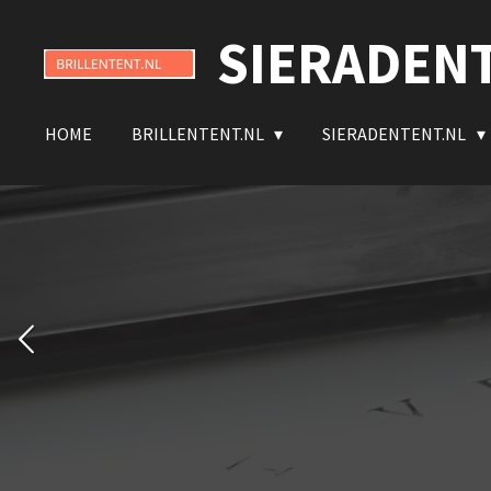
Ga
SIERADEN
direct
naar
de
hoofdinhoud
HOME
BRILLENTENT.NL
SIERADENTENT.NL