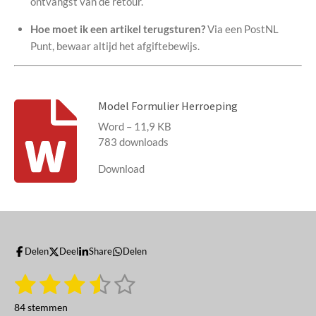
ontvangst van de retour.
Hoe moet ik een artikel terugsturen?
Via een PostNL
Punt, bewaar altijd het afgiftebewijs.
Model Formulier Herroeping
Word – 11,9 KB
783 downloads
Download
Delen
Deel
Share
Delen
1
2
3
4
5
S
R
t
a
s
s
s
s
s
e
84 stemmen
t
m