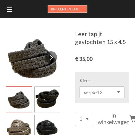
Ga
direct
naar
de
Leer tapijt
hoofdinhoud
gevlochten 15 x 4.5
€ 35,00
Kleur
In
winkelwagen