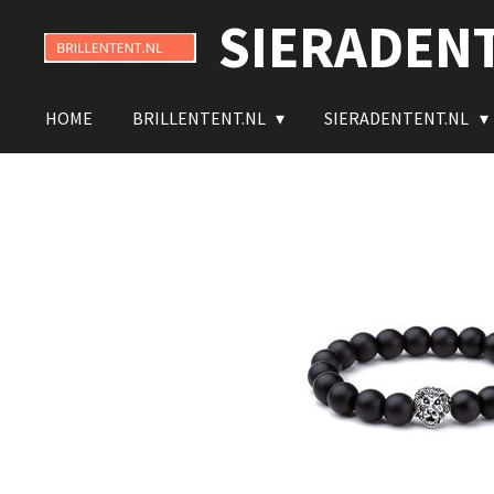
SIERADEN
Ga
direct
naar
de
HOME
BRILLENTENT.NL
SIERADENTENT.NL
hoofdinhoud