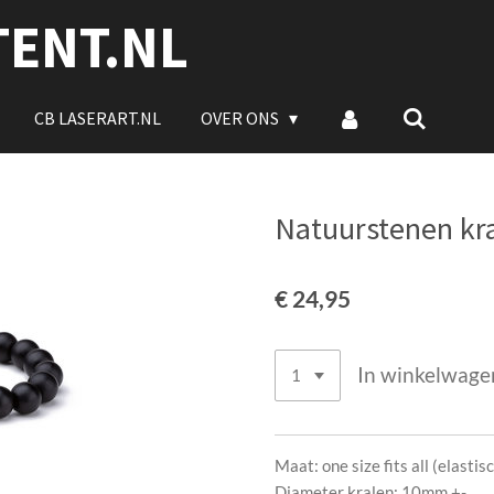
TENT.NL
CB LASERART.NL
OVER ONS
Natuurstenen kr
€ 24,95
In winkelwage
Maat: one size fits all (elastis
Diameter kralen: 10mm +-