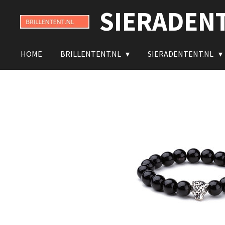
SIERADEN
Ga
direct
naar
de
HOME
BRILLENTENT.NL
SIERADENTENT.NL
hoofdinhoud