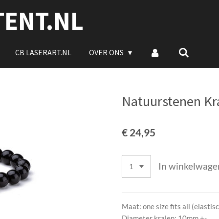
TENT.NL
CB LASERART.NL
OVER ONS
Natuurstenen Kr
€ 24,95
In winkelwage
Maat: one size fits all (elastis
Diameter kralen: 10mm +-