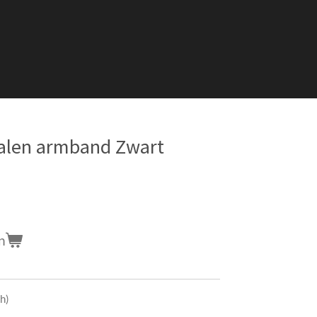
alen armband Zwart
n
ch)