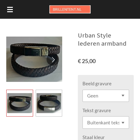
Ga
direct
naar
de
Urban Style
hoofdinhoud
lederen armband
€ 25,00
Beeld gravure
Tekst gravure
Staal kleur