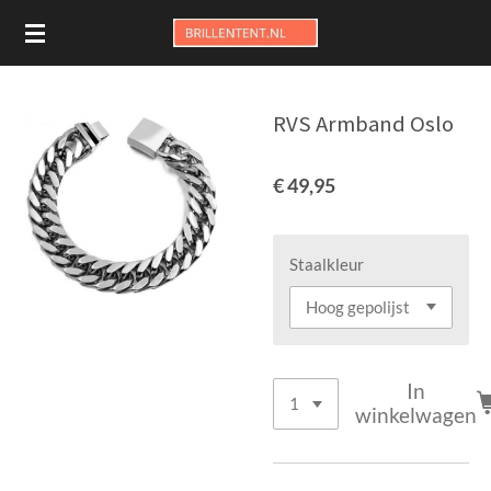
Ga
direct
naar
de
RVS Armband Oslo
hoofdinhoud
€ 49,95
Staalkleur
In
winkelwagen