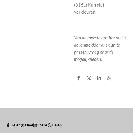
(316L) Kan niet
verkleuren.
Van de meeste armbanden is
de lengte door ons aan te
passen, vraag naar de
mogelijkheden.
D
D
S
D
e
e
h
e
l
e
a
l
e
l
r
e
n
e
n
Delen
Deel
Share
Delen