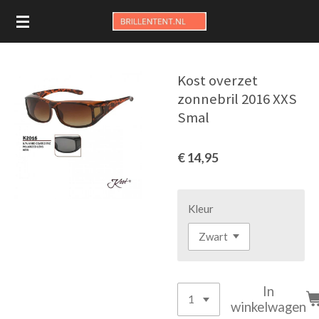
Ga
direct
naar
de
Kost overzet
hoofdinhoud
zonnebril 2016 XXS
Smal
€ 14,95
Kleur
In
winkelwagen