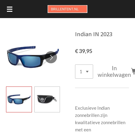
Ga
direct
naar
de
Indian IN 2023
hoofdinhoud
€ 39,95
In
winkelwagen
Exclusieve Indian
zonnebrillen zijn
kwalitatieve zonnebrillen
met een