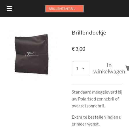
Ga
direct
naar
de
Brillendoekje
hoofdinhoud
€ 3,00
In
winkelwagen
Standaard meegeleverd bij
uw Polarised zonnebril of
overzetzonnebril.
Extra te bestellen indien u
er meer wenst.