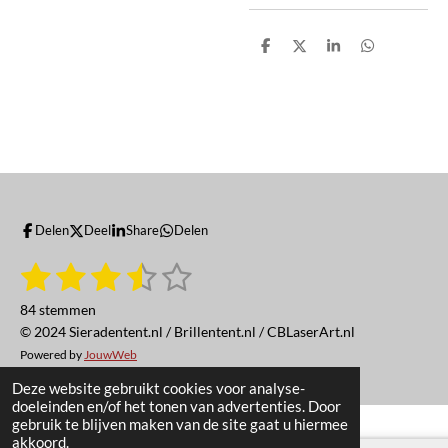
D
D
S
D
e
e
h
e
l
e
a
l
e
l
r
e
n
e
n
Delen
Deel
Share
Delen
1
2
3
4
5
S
R
t
a
s
s
s
s
s
e
84 stemmen
t
m
t
t
t
t
t
© 2024 Sieradentent.nl / Brillentent.nl / CBLaserArt.nl
i
m
e
Powered by
JouwWeb
n
e
e
e
e
e
n
g
Deze website gebruikt cookies voor analyse-
r
r
r
r
r
:
doeleinden en/of het tonen van advertenties. Door
gebruik te blijven maken van de site gaat u hiermee
3
r
r
r
r
akkoord.
.