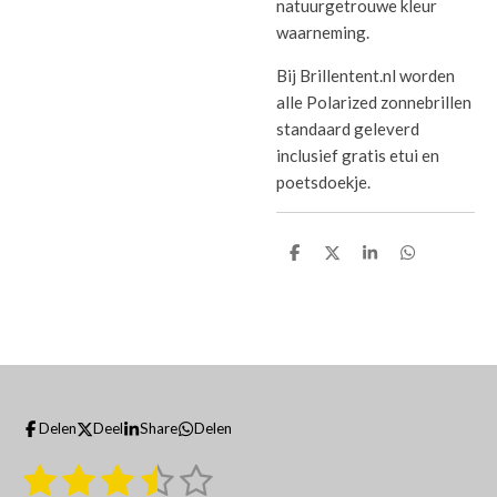
natuurgetrouwe kleur
waarneming.
Bij Brillentent.nl worden
alle Polarized zonnebrillen
standaard geleverd
inclusief gratis etui en
poetsdoekje.
D
D
S
D
e
e
h
e
l
e
a
l
e
l
r
e
n
e
n
Delen
Deel
Share
Delen
1
2
3
4
5
S
R
t