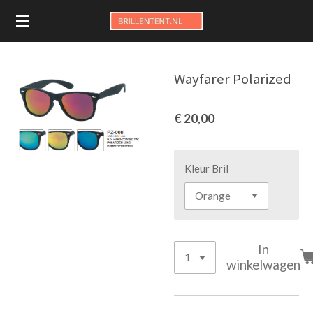
Ga
direct
naar
de
Wayfarer Polarized
hoofdinhoud
€ 20,00
Kleur Bril
In
winkelwagen