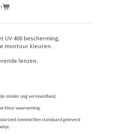
n
et UV 400 bescherming.
eke montuur kleuren.
erende lenzen.
jk minder oog vermoeidheid,
we kleur waarneming.
 Polarized zonnebrillen standaard geleverd
oekje.