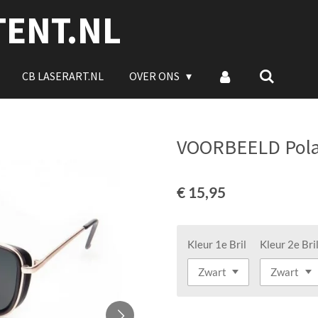
TENT.NL
CB LASERART.NL
OVER ONS
VOORBEELD Pola
€ 15,95
Kleur 1e Bril
Kleur 2e Bri