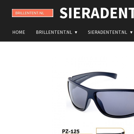
SIERADEN
Ga
direct
naar
de
HOME
BRILLENTENT.NL
SIERADENTENT.NL
hoofdinhoud