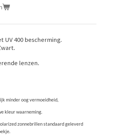
n
et UV 400 bescherming.
Zwart.
erende lenzen.
jk minder oog vermoeidheid,
we kleur waarneming.
 Polarized zonnebrillen standaard geleverd
oekje.