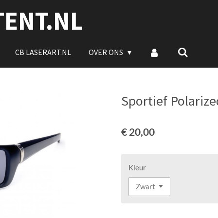
TENT.NL
CB LASERART.NL
OVER ONS
Sportief Polarize
€ 20,00
Kleur