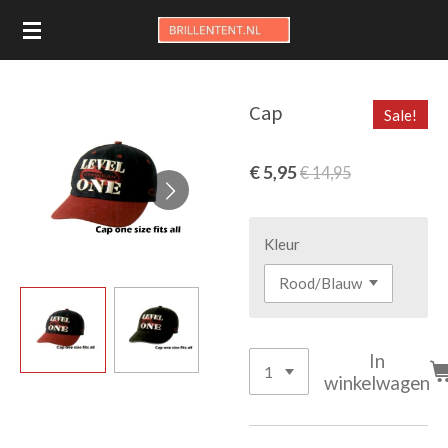
Ga
direct
naar
de
Cap
Sale!
hoofdinhoud
€ 5,95
€ 14,95
Kleur
In
winkelwagen