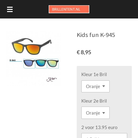
Ga
direct
naar
de
Kids fun K-945
hoofdinhoud
€ 8,95
Kleur 1e Bril
Kleur 2e Bril
2 voor 13.95 euro