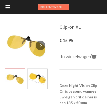
Ga
direct
naar
de
Clip-on XL
hoofdinhoud
€ 15,95
In winkelwagen
Deze Night Vision Clip
On is passend wanneer
uw eigen bril kleiner is
dan 135 x 50 mm