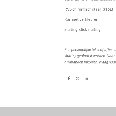
RVS chirurgisch staal (316L)
Kan niet verkleuren
Sluiting: click sluiting
Een persoonlijke tekst of afbee
sluiting geplaatst worden.
Naar 
armbanden inkorten, vraag naar
D
D
S
e
e
h
l
e
a
e
l
r
n
e