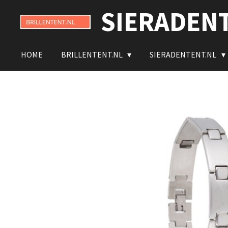
SIERADEN
Ga
direct
naar
de
HOME
BRILLENTENT.NL
SIERADENTENT.NL
hoofdinhoud