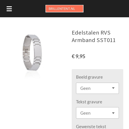
Ga
direct
naar
de
Edelstalen RVS
hoofdinhoud
Armband SST011
€ 9,95
Beeld gravure
Tekst gravure
Gewenste tekst