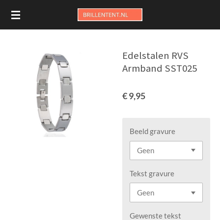
Ga
direct
naar
de
Edelstalen RVS
hoofdinhoud
Armband SST025
€ 9,95
Beeld gravure
Tekst gravure
Gewenste tekst