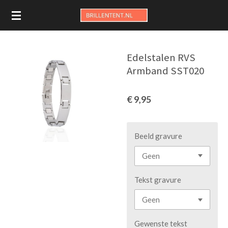
Ga
direct
naar
de
Edelstalen RVS
hoofdinhoud
Armband SST020
€ 9,95
Beeld gravure
Tekst gravure
Gewenste tekst