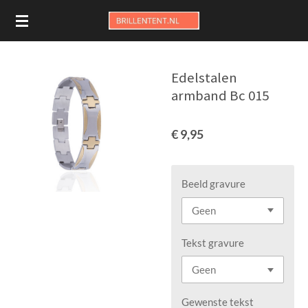
Ga
direct
naar
de
Edelstalen
hoofdinhoud
armband Bc 015
€ 9,95
Beeld gravure
Tekst gravure
Gewenste tekst