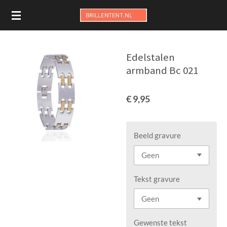
Ga
direct
naar
de
Edelstalen
hoofdinhoud
armband Bc 021
€ 9,95
Beeld gravure
Tekst gravure
Gewenste tekst