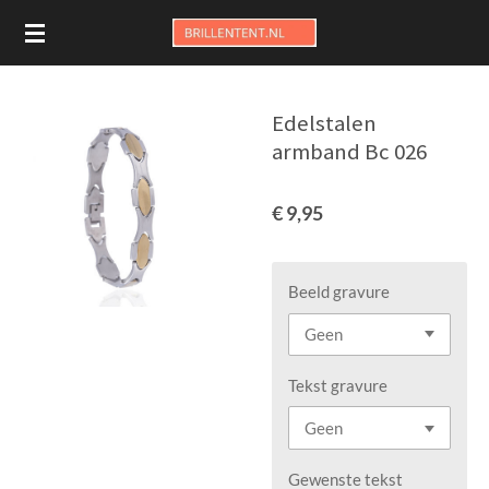
Ga
direct
naar
de
Edelstalen
hoofdinhoud
armband Bc 026
€ 9,95
Beeld gravure
Tekst gravure
Gewenste tekst