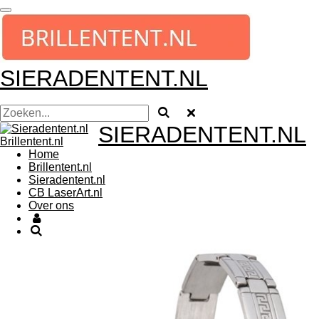
Ga
direct
naar
de
hoofdinhoud
SIERADENTENT.NL
SIERADENTENT.NL
Home
Brillentent.nl
Sieradentent.nl
CB LaserArt.nl
Over ons