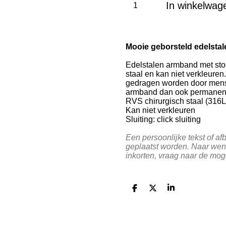
In winkelwag
Mooie geborsteld edelstal
Edelstalen armband met sto
staal en kan niet verkleuren
gedragen worden door mense
armband dan ook permanent
RVS chirurgisch staal (316L
Kan niet verkleuren
Sluiting: click sluiting
Een persoonlijke tekst of af
geplaatst worden.
Naar wen
inkorten, vraag naar de mog
D
D
S
e
e
h
l
e
a
e
l
r
n
e