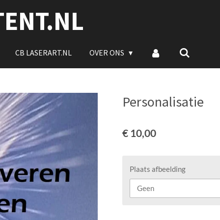
TENT.NL
CB LASERART.NL
OVER ONS
Personalisatie
€ 10,00
Plaats afbeelding