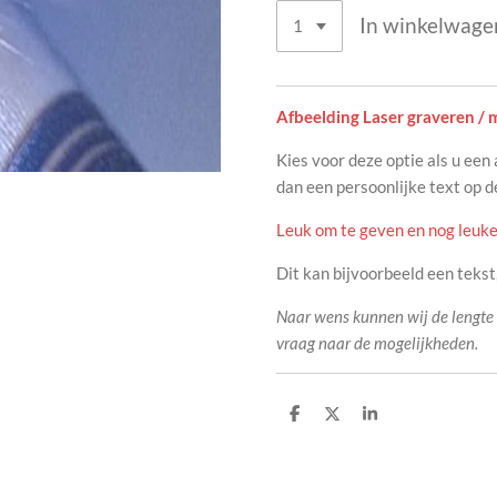
In winkelwage
Afbeelding Laser graveren /
Kies voor deze optie als u een
dan een persoonlijke text op d
Leuk om te geven en nog leuke
Dit kan bijvoorbeeld een tekst, 
Naar wens kunnen wij de lengte
vraag naar de mogelijkheden.
D
D
S
e
e
h
l
e
a
e
l
r
n
e