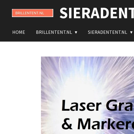
SIERADEN
Ga
direct
naar
de
HOME
BRILLENTENT.NL
SIERADENTENT.NL
hoofdinhoud