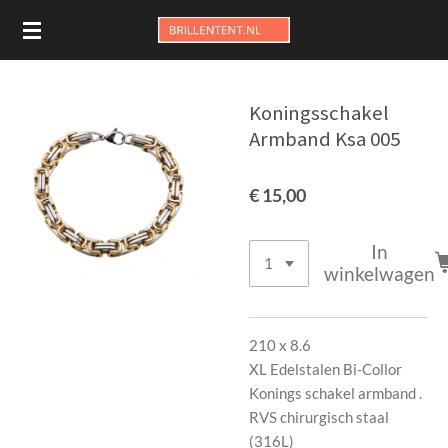
Ga
direct
naar
de
Koningsschakel
hoofdinhoud
Armband Ksa 005
€ 15,00
In
winkelwagen
210 x 8.6
XL Edelstalen Bi-Collor
Konings schakel armband .
RVS chirurgisch staal
(316L)