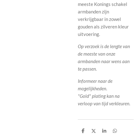
meeste Konings schakel
armbanden zijn
verkrijgbaar in zowel
gouden als zilveren kleur
uitvoering.
Op verzoek is de lengte van
de meeste van onze
armbanden naar wens aan
te passen.
Informeer naar de
mogelijkheden.
"Gold" plating kan na
verloop van tijd verkleuren.
D
D
S
D
e
e
h
e