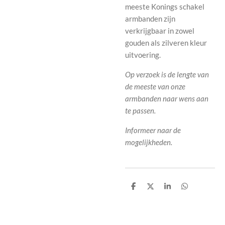
meeste Konings schakel
armbanden zijn
verkrijgbaar in zowel
gouden als zilveren kleur
uitvoering.
Op verzoek is de lengte van
de meeste van onze
armbanden naar wens aan
te passen.
Informeer naar de
mogelijkheden.
D
D
S
D
e
e
h
e
l
e
a
l
e
l
r
e
n
e
n