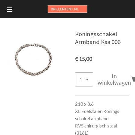
Ga
direct
naar
de
Koningsschakel
hoofdinhoud
Armband Ksa 006
€ 15,00
In
winkelwagen
210 x 8.6
XL Edelstalen Konings
schakel armband .
RVS chirurgisch staal
(316L)