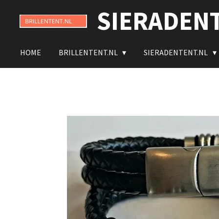
SIERADEN
Ga
direct
naar
de
HOME
BRILLENTENT.NL
SIERADENTENT.NL
hoofdinhoud