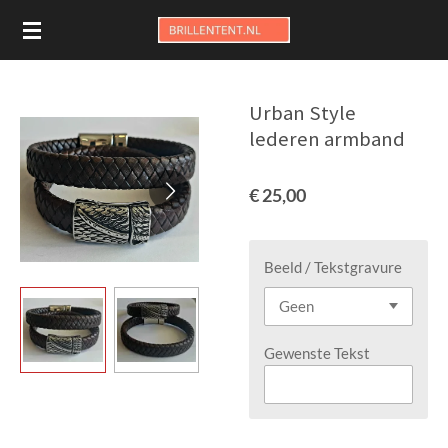
Ga
direct
naar
de
Urban Style
hoofdinhoud
lederen armband
€ 25,00
Beeld / Tekstgravure
Gewenste Tekst