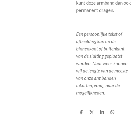
kunt deze armband dan ook
permanent dragen.
Een persoonlijke tekst of
afbeelding kan op de
binnenkant of buitenkant
van de sluiting geplaatst
worden.
Naar wens kunnen
wij de lengte van de meeste
van onze armbanden
inkorten, vraag naar de
mogelijkheden.
D
D
S
D
e
e
h
e
l
e
a
l
e
l
r
e
n
e
n