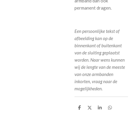
armband dan ook
permanent dragen.
Een persoonlijke tekst of
afbeelding kan op de
binnenkant of buitenkant
van de sluiting geplaatst
worden.
Naar wens kunnen
wij de lengte van de meeste
van onze armbanden
inkorten, vraag naar de
mogelijkheden.
D
D
S
D
e
e
h
e
l
e
a
l
e
l
r
e
n
e
n