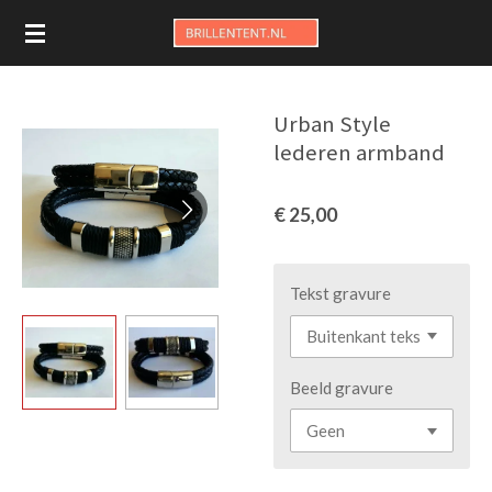
Ga
direct
naar
de
Urban Style
hoofdinhoud
lederen armband
€ 25,00
Tekst gravure
Beeld gravure