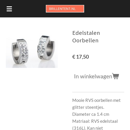
Ga
direct
naar
de
Edelstalen
hoofdinhoud
Oorbellen
€ 17,50
In winkelwagen
Mooie RVS oorbellen met
glitter steentjes.
Diameter ca 1.4 cm
Matriaal: RVS edelstaal
(316L). Kan niet