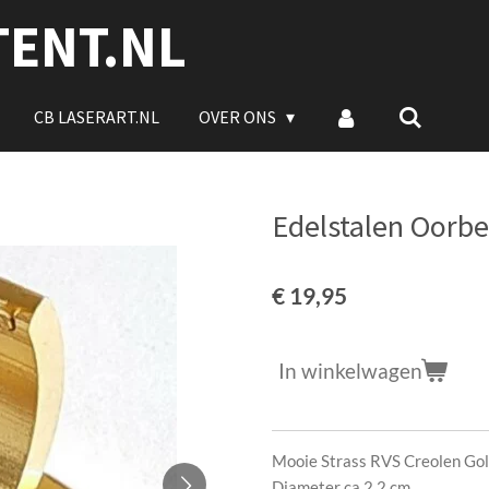
TENT.NL
CB LASERART.NL
OVER ONS
Edelstalen Oorbe
€ 19,95
In winkelwagen
Mooie Strass RVS Creolen Gol
Diameter ca 2.2 cm