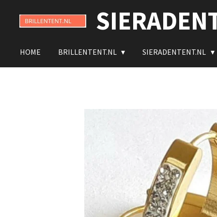
SIERADEN
Ga
direct
naar
de
HOME
BRILLENTENT.NL
SIERADENTENT.NL
hoofdinhoud