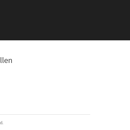
llen
d.