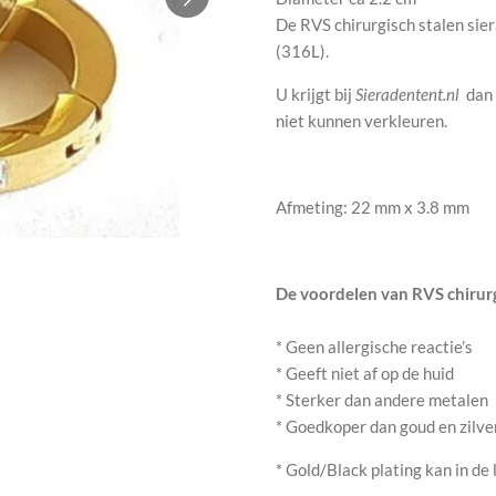
De RVS chirurgisch stalen sie
(316L).
U krijgt bij
Sieradentent.nl
dan 
niet kunnen verkleuren.
Afmeting: 22 mm x 3.8 mm
De voordelen van RVS chirurg
* Geen allergische reactie’s
* Geeft niet af op de huid
* Sterker dan andere metalen
* Goedkoper dan goud en zilve
* Gold/Black plating kan in de