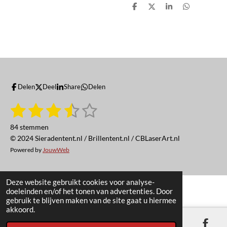
D
D
S
D
e
e
h
e
l
e
a
l
e
l
r
e
n
e
n
Delen
Deel
Share
Delen
1
2
3
4
5
S
R
t
a
s
s
s
s
s
e
84 stemmen
t
m
t
t
t
t
t
© 2024 Sieradentent.nl / Brillentent.nl / CBLaserArt.nl
i
m
e
Powered by
JouwWeb
n
e
e
e
e
e
n
g
r
r
r
r
r
:
Deze website gebruikt cookies voor analyse-
3
r
r
r
r
doeleinden en/of het tonen van advertenties. Door
.
gebruik te blijven maken van de site gaat u hiermee
e
e
e
e
4
akkoord.
n
n
n
n
5