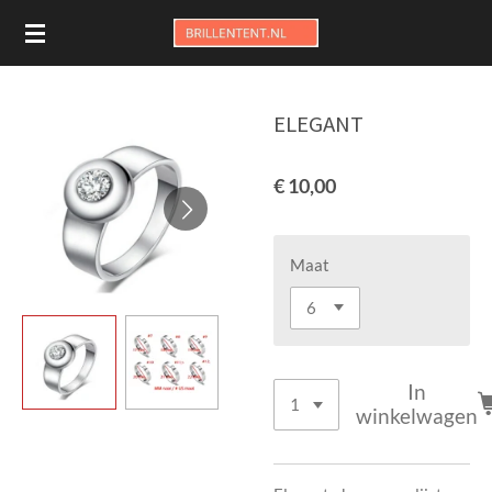
Ga
direct
naar
de
ELEGANT
hoofdinhoud
€ 10,00
Maat
In
winkelwagen