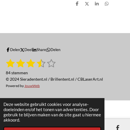
D
D
S
D
e
e
h
e
l
e
a
l
e
l
r
e
n
e
n
Delen
Deel
Share
Delen
1
2
3
4
5
S
R
t
a
s
s
s
s
s
e
84 stemmen
t
m
t
t
t
t
t
© 2024 Sieradentent.nl / Brillentent.nl / CBLaserArt.nl
i
m
e
Powered by
JouwWeb
n
e
e
e
e
e
n
g
r
r
r
r
r
:
Deze website gebruikt cookies voor analyse-
3
r
r
r
r
doeleinden en/of het tonen van advertenties. Door
.
gebruik te blijven maken van de site gaat u hiermee
e
e
e
e
4
akkoord.
n
n
n
n
5