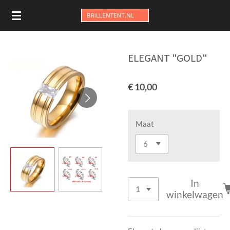
Ga
direct
naar
de
ELEGANT "GOLD"
hoofdinhoud
€ 10,00
Maat
In
winkelwagen