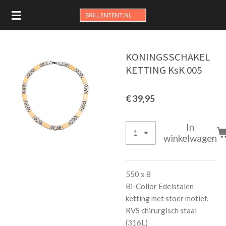
Ga
direct
naar
de
KONINGSSCHAKEL
hoofdinhoud
KETTING KsK 005
€ 39,95
In
winkelwagen
550 x 8
Bi-Collor Edelstalen
ketting met stoer motief.
RVS chirurgisch staal
(316L)