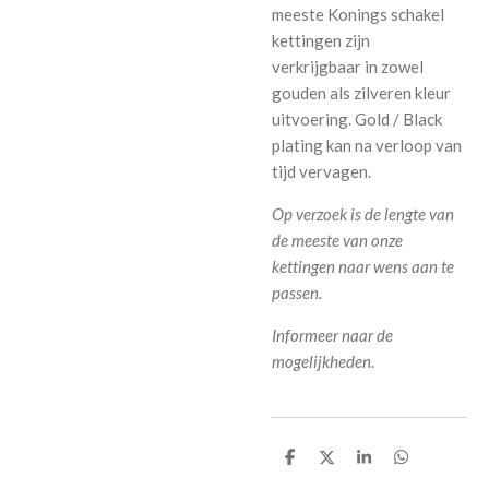
meeste Konings schakel
kettingen zijn
verkrijgbaar in zowel
gouden als zilveren kleur
uitvoering.
Gold / Black
plating kan na verloop van
tijd vervagen.
Op verzoek is de lengte van
de meeste van onze
kettingen naar wens aan te
passen.
Informeer naar de
mogelijkheden.
D
D
S
D
e
e
h
e