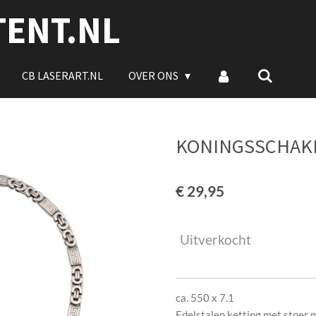
TENT.NL
CB LASERART.NL
OVER ONS
KONINGSSCHAKE
€ 29,95
Uitverkocht
ca. 550 x 7.1
Edelstalen ketting met stoer m