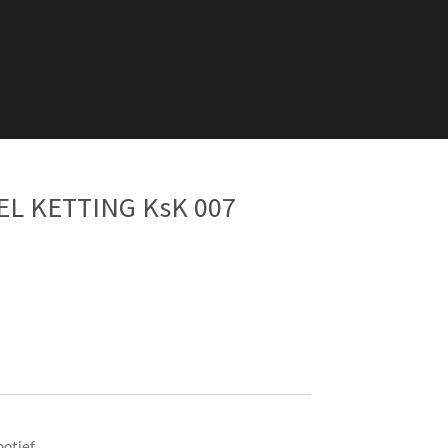
L KETTING KsK 007
otief.