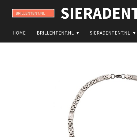
SIERADEN
Ga
direct
naar
de
HOME
BRILLENTENT.NL
SIERADENTENT.NL
hoofdinhoud