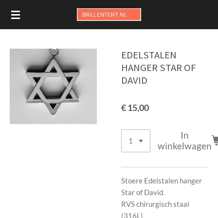
Ga
direct
naar
de
EDELSTALEN
hoofdinhoud
HANGER STAR OF
DAVID
€ 15,00
In
winkelwagen
Stoere Edelstalen hanger
Star of David.
RVS chirurgisch staal
(316L)