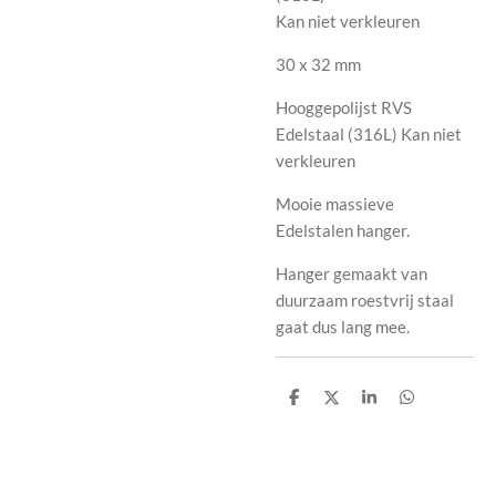
Kan niet verkleuren
30 x 32 mm
Hooggepolijst
RVS
Edelstaal (316L) Kan niet
verkleuren
Mooie massieve
Edelstalen hanger.
Hanger gemaakt van
duurzaam roestvrij staal
gaat dus lang mee.
D
D
S
D
e
e
h
e
l
e
a
l
e
l
r
e
n
e
n