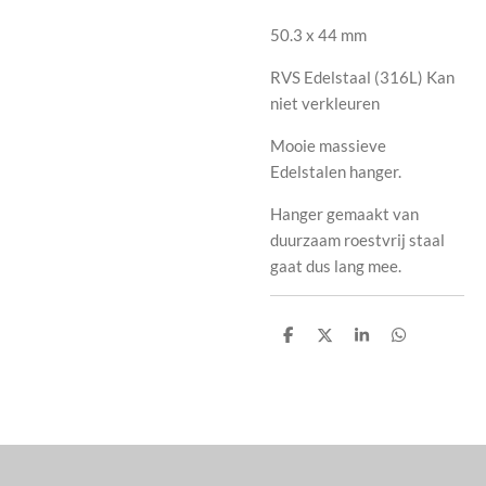
50.3 x 44 mm
RVS Edelstaal (316L) Kan
niet verkleuren
Mooie massieve
Edelstalen hanger.
Hanger gemaakt van
duurzaam roestvrij staal
gaat dus lang mee.
D
D
S
D
e
e
h
e
l
e
a
l
e
l
r
e
n
e
n