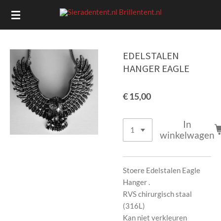
Ga
direct
naar
de
EDELSTALEN
hoofdinhoud
HANGER EAGLE
€ 15,00
In
winkelwagen
Stoere Edelstalen Eagle
Hanger .
RVS chirurgisch staal
(316L)
Kan niet verkleuren