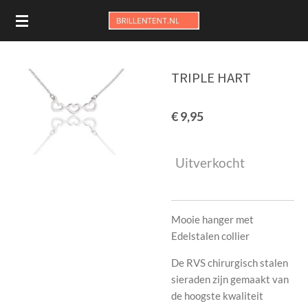
Ga
direct
naar
de
TRIPLE HART
hoofdinhoud
€ 9,95
Uitverkocht
Mooie hanger met
Edelstalen collier
De RVS chirurgisch stalen
sieraden zijn gemaakt van
de hoogste kwaliteit