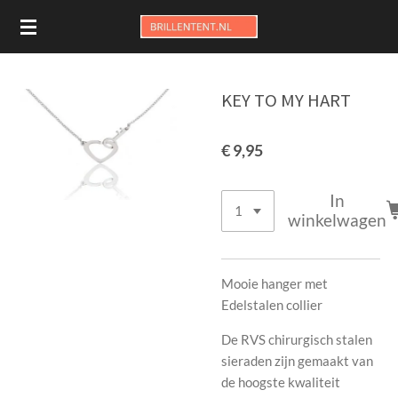
Ga
direct
naar
de
KEY TO MY HART
hoofdinhoud
€ 9,95
In
winkelwagen
Mooie hanger met
Edelstalen collier
De RVS chirurgisch stalen
sieraden zijn gemaakt van
de hoogste kwaliteit