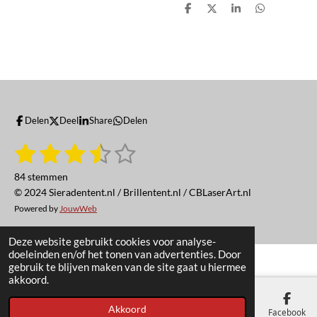
D
D
S
D
e
e
h
e
l
e
a
l
e
l
r
e
n
e
n
Delen
Deel
Share
Delen
1
2
3
4
5
S
R
t
a
s
s
s
s
s
e
84 stemmen
t
m
t
t
t
t
t
© 2024 Sieradentent.nl / Brillentent.nl / CBLaserArt.nl
i
m
e
Powered by
JouwWeb
n
e
e
e
e
e
n
g
r
r
r
r
r
Deze website gebruikt cookies voor analyse-
:
doeleinden en/of het tonen van advertenties. Door
3
r
r
r
r
gebruik te blijven maken van de site gaat u hiermee
.
akkoord.
e
e
e
e
4
n
n
n
n
5
Akkoord
E-mailadres
Telefoonnummer
Kaart
Facebook