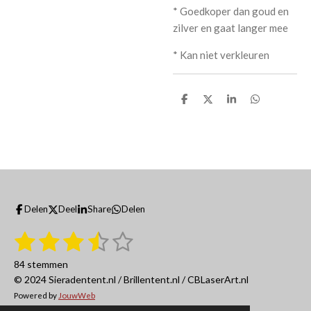
* Goedkoper dan goud en
zilver en gaat langer mee
* Kan niet verkleuren
D
D
S
D
e
e
h
e
l
e
a
l
e
l
r
e
n
e
n
Delen
Deel
Share
Delen
1
2
3
4
5
S
R
t
a
s
s
s
s
s
e
84 stemmen
t
m
t
t
t
t
t
© 2024 Sieradentent.nl / Brillentent.nl / CBLaserArt.nl
i
m
e
Powered by
JouwWeb
n
e
e
e
e
e
n