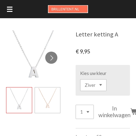
Ga
direct
naar
de
Letter ketting A
hoofdinhoud
€ 9,95
Kies uw kleur
In
winkelwagen