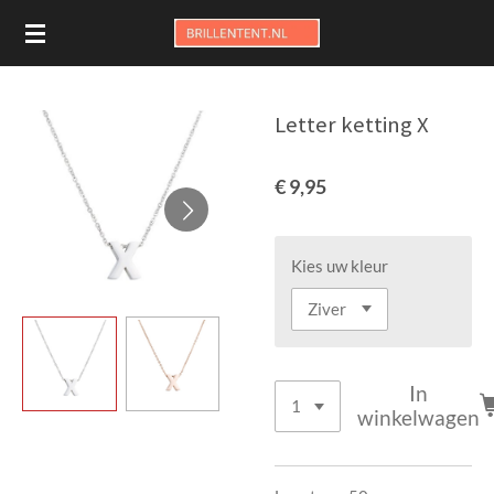
Ga
direct
naar
de
Letter ketting X
hoofdinhoud
€ 9,95
Kies uw kleur
In
winkelwagen