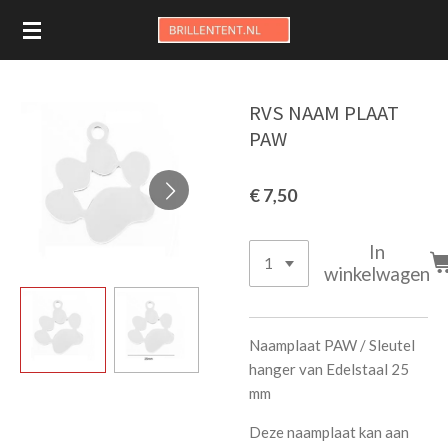
Ga
direct
naar
de
RVS NAAM PLAAT
hoofdinhoud
PAW
€ 7,50
In
winkelwagen
Naamplaat PAW / Sleutel
hanger van Edelstaal 25
mm
Deze naamplaat kan aan