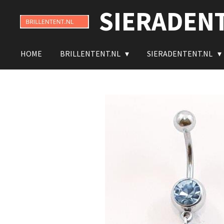
SIERADEN
Ga
direct
naar
de
HOME
BRILLENTENT.NL
SIERADENTENT.NL
hoofdinhoud