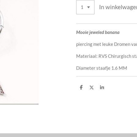
In winkelwage
Mooie jeweled banana
piercing met leuke Dromen van
Materiaal: RVS Chirurgisch st
Diameter staafje 1.6 MM
D
D
S
e
e
h
l
e
a
e
l
r
n
e