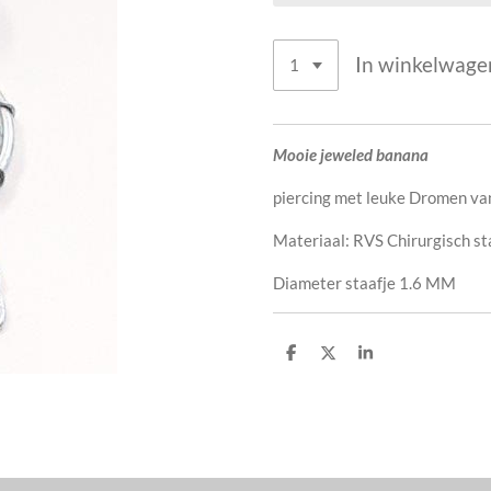
In winkelwage
Mooie jeweled banana
piercing met leuke Dromen van
Materiaal: RVS Chirurgisch st
Diameter staafje 1.6 MM
D
D
S
e
e
h
l
e
a
e
l
r
n
e