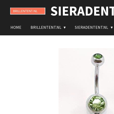
SIERADEN
Ga
direct
naar
de
HOME
BRILLENTENT.NL
SIERADENTENT.NL
hoofdinhoud