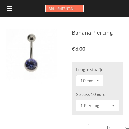
Ga
direct
naar
de
Banana Piercing
hoofdinhoud
€ 6,00
Lengte staafje
2 stuks 10 euro
In