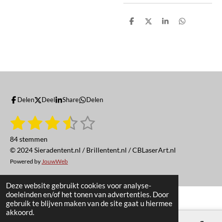
D
D
S
D
e
e
h
e
l
e
a
l
e
l
r
e
n
e
n
Delen
Deel
Share
Delen
1
2
3
4
5
S
R
t
a
s
s
s
s
s
e
84 stemmen
t
m
t
t
t
t
t
© 2024 Sieradentent.nl / Brillentent.nl / CBLaserArt.nl
i
m
e
Powered by
JouwWeb
n
e
e
e
e
e
n
g
r
r
r
r
r
Deze website gebruikt cookies voor analyse-
:
doeleinden en/of het tonen van advertenties. Door
3
r
r
r
r
gebruik te blijven maken van de site gaat u hiermee
.
akkoord.
e
e
e
e
4