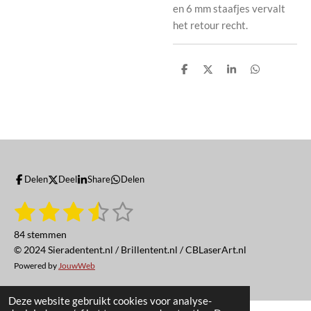
en 6 mm staafjes vervalt
het retour recht.
D
D
S
D
e
e
h
e
l
e
a
l
e
l
r
e
n
e
n
Delen
Deel
Share
Delen
1
2
3
4
5
S
R
t
a
s
s
s
s
s
e
84 stemmen
t
m
t
t
t
t
t
© 2024 Sieradentent.nl / Brillentent.nl / CBLaserArt.nl
i
m
e
Powered by
JouwWeb
n
e
e
e
e
e
n
g
r
r
r
r
r
:
Deze website gebruikt cookies voor analyse-