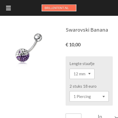
Ga
direct
naar
de
Swarovski Banana
hoofdinhoud
€ 10,00
Lengte staafje
2 stuks 18 euro
In