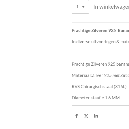
In winkelwage
Prachtige Zilveren
925
Banana
In diverse uitvoeringen & mate
Prachtige Zilveren 925 banana
Materiaal:Zilver
925 met Zirco
RVS Chirurgisch staal (316L)
Diameter staafje 1.6 MM
D
D
S
e
e
h
l
e
a