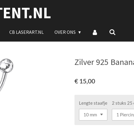
TENT.NL
CB LASERART.NL
OVER ONS
Zilver 925 Banan
€ 15,00
Lengte staafje
2 stuks 25