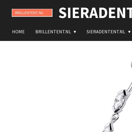
SIERADEN
Ga
direct
naar
de
HOME
BRILLENTENT.NL
SIERADENTENT.NL
hoofdinhoud