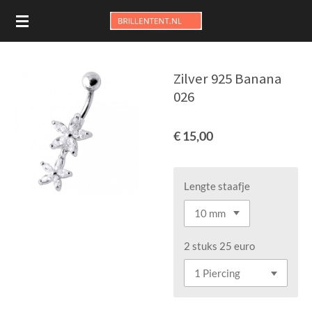
Ga
direct
naar
de
Zilver 925 Banana
hoofdinhoud
026
€ 15,00
Lengte staafje
2 stuks 25 euro