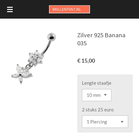
Ga
direct
naar
de
Zilver 925 Banana
hoofdinhoud
035
€ 15,00
Lengte staafje
2 stuks 25 euro